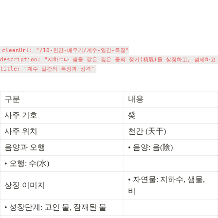
cleanUrl: "/10-천간-배우기/계수-일간-특징"

description: "지하수나 샘물 같은 깊은 물의 정기(精氣)를 상징하고, 섬세하
구분
내용
사주 기호
癸
사주 위치
천간 (天干)
음양과 오행
• 음양: 음(陰)
• 오행: 수(水)
• 자연물: 지하수, 샘물, 
상징 이미지
비
• 성장단계: 고인 물, 잠재된 물